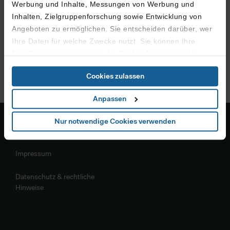
Werbung und Inhalte, Messungen von Werbung und
Inhalten, Zielgruppenforschung sowie Entwicklung von
Angeboten zu ermöglichen. Sie entscheiden darüber, wer
Ihre Daten für welche Zwecke nutzt. Sie können Ihre
Einwilligung jederzeit über die Cookie-Erklärung oder
durch Klicken auf das Privacy Trigger Symbol ändern oder
Cookies zulassen
widerrufen
Anpassen
Wenn Sie es erlauben, würden wir auch gerne:
Informationen über Ihre geografische Lage erfassen,
Nur notwendige Cookies verwenden
welche bis auf einige Meter genau sein können
Allgemeines
Ihr Gerät durch aktives Scannen nach bestimmten
Impressum
Merkmalen (Fingerprinting) identifizieren
Erfahren Sie mehr darüber, wie Ihre persönlichen Daten
Datenschutz & rechtliche
verarbeitet werden, und legen Sie Ihre Präferenzen im
Hinweise
Abschnitt Details
fest.
Zur fortlaufenden Analyse des Nutzerverhaltens und zur
Optimierung der Inhalte sowie des Marketingangebots,