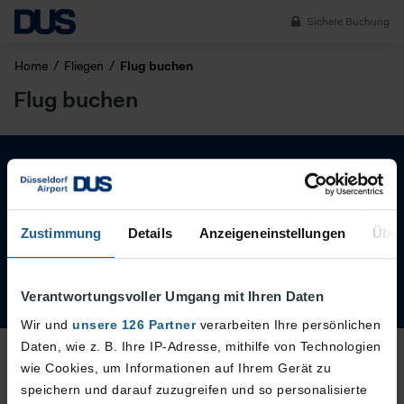
Sichere Buchung
Home
Fliegen
Flug buchen
Flug buchen
Abonnieren Sie den DUS Newsletter
Zustimmung
Details
Anzeigeneinstellungen
Über
Jetzt anmelden
Verantwortungsvoller Umgang mit Ihren Daten
Wir und
unsere 126 Partner
verarbeiten Ihre persönlichen
Daten, wie z. B. Ihre IP-Adresse, mithilfe von Technologien
wie Cookies, um Informationen auf Ihrem Gerät zu
speichern und darauf zuzugreifen und so personalisierte