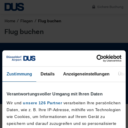
Sichere Buchung
Home
Fliegen
Flug buchen
Flug buchen
Abonnieren Sie den DUS Newsletter
Zustimmung
Details
Anzeigeneinstellungen
Über
Jetzt anmelden
Verantwortungsvoller Umgang mit Ihren Daten
Wir und
unsere 126 Partner
verarbeiten Ihre persönlichen
Daten, wie z. B. Ihre IP-Adresse, mithilfe von Technologien
wie Cookies, um Informationen auf Ihrem Gerät zu
speichern und darauf zuzugreifen und so personalisierte