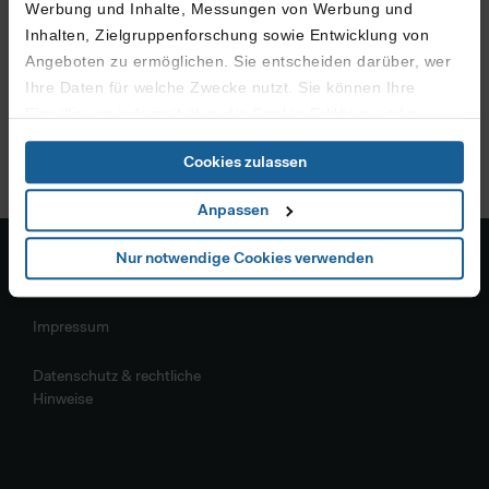
Werbung und Inhalte, Messungen von Werbung und
Inhalten, Zielgruppenforschung sowie Entwicklung von
Angeboten zu ermöglichen. Sie entscheiden darüber, wer
Ihre Daten für welche Zwecke nutzt. Sie können Ihre
Einwilligung jederzeit über die Cookie-Erklärung oder
durch Klicken auf das Privacy Trigger Symbol ändern oder
Cookies zulassen
widerrufen
Anpassen
Wenn Sie es erlauben, würden wir auch gerne:
Informationen über Ihre geografische Lage erfassen,
Nur notwendige Cookies verwenden
welche bis auf einige Meter genau sein können
Allgemeines
Ihr Gerät durch aktives Scannen nach bestimmten
Impressum
Merkmalen (Fingerprinting) identifizieren
Erfahren Sie mehr darüber, wie Ihre persönlichen Daten
Datenschutz & rechtliche
verarbeitet werden, und legen Sie Ihre Präferenzen im
Hinweise
Abschnitt Details
fest.
Zur fortlaufenden Analyse des Nutzerverhaltens und zur
Optimierung der Inhalte sowie des Marketingangebots,