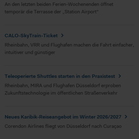
bitte die erweiterten Cookie-Einstellungen. Falls nicht,
An den letzten beiden Ferien-Wochenenden öffnet
werden nur notwendige Cookies verwendet, die zur
temporär die Terrasse der „Station Airport“
Gewährleistung von Grundfunktionen der Website benötigt
werden. Weitere Infos finden Sie in unserer
Datenschutzerklärung
.
CALO-SkyTrain-Ticket
Bitte beachten Sie, dass dabei pseudonyme Daten auch
Rheinbahn, VRR und Flughafen machen die Fahrt einfacher,
außerhalb des EWR, insbesondere den USA abgerufen
intuitiver und günstiger
oder gespeichert werden können. In diesen Ländern
besteht möglicherweise kein so hohes Datenschutzniveau
wie in Europa, sodass Ihre Daten dem Zugriff durch
Behörden zu Kontroll- und Überwachungszwecken
Teleoperierte Shuttles starten in den Praxistest
unterliegen können, gegen die weder wirksame
Rheinbahn, MIRA und Flughafen Düsseldorf erproben
Rechtsbehelfe noch Betroffenenrechte durchsetzbar sein
können. Sie können durch diese Informationen nicht direkt
Zukunftstechnologie im öffentlichen Straßenverkehr
identifiziert werden. Im Folgenden finden Sie eine
Übersicht, zu welche Zwecken wir und unsere Partner Ihre
Daten verarbeiten.
Neues Karibik-Reiseangebot im Winter 2026/2027
Corendon Airlines fliegt von Düsseldorf nach Curaçao