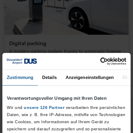
Digital parking
A modern parking system thanks to automatic license
plate recognition
More information
Zustimmung
Details
Anzeigeneinstellungen
Über
Verantwortungsvoller Umgang mit Ihren Daten
Wir und
unsere 126 Partner
verarbeiten Ihre persönlichen
Do you have any questions? Feel free to
Daten, wie z. B. Ihre IP-Adresse, mithilfe von Technologien
contact us!
wie Cookies, um Informationen auf Ihrem Gerät zu
speichern und darauf zuzugreifen und so personalisierte