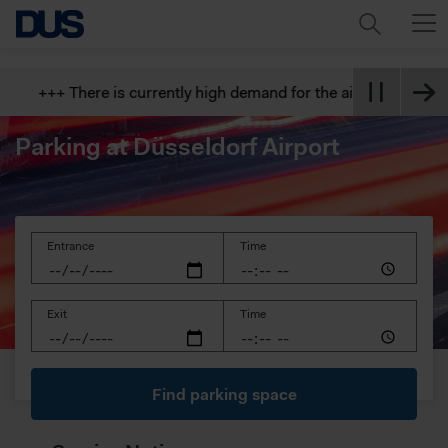
+++ There is currently high demand for the airport's parking
Parking at Düsseldorf Airport
Entrance
Time
Exit
Time
Find parking space