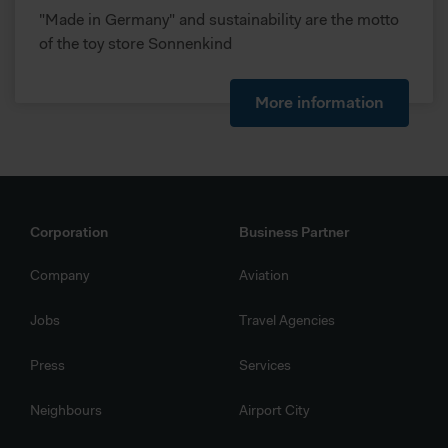
identifiziert werden. Im Folgenden finden Sie eine
"Made in Germany" and sustainability are the motto
Übersicht, zu welche Zwecken wir und unsere Partner Ihre
of the toy store Sonnenkind
Daten verarbeiten.
More information
Corporation
Business Partner
Company
Aviation
Jobs
Travel Agencies
Press
Services
Neighbours
Airport City