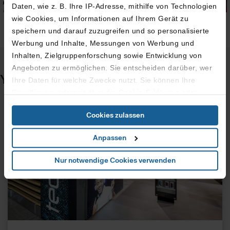
Daten, wie z. B. Ihre IP-Adresse, mithilfe von Technologien
wie Cookies, um Informationen auf Ihrem Gerät zu
speichern und darauf zuzugreifen und so personalisierte
Werbung und Inhalte, Messungen von Werbung und
Inhalten, Zielgruppenforschung sowie Entwicklung von
Angeboten zu ermöglichen. Sie entscheiden darüber, wer
You might also be interested in
Ihre Daten für welche Zwecke nutzt. Sie können Ihre
Einwilligung jederzeit über die Cookie-Erklärung oder
durch Klicken auf das Privacy Trigger Symbol ändern oder
Cookies zulassen
widerrufen
Anpassen
Wenn Sie es erlauben, würden wir auch gerne:
Informationen über Ihre geografische Lage erfassen,
Nur notwendige Cookies verwenden
welche bis auf einige Meter genau sein können
Ihr Gerät durch aktives Scannen nach bestimmten
Merkmalen (Fingerprinting) identifizieren
Erfahren Sie mehr darüber, wie Ihre persönlichen Daten
verarbeitet werden, und legen Sie Ihre Präferenzen im