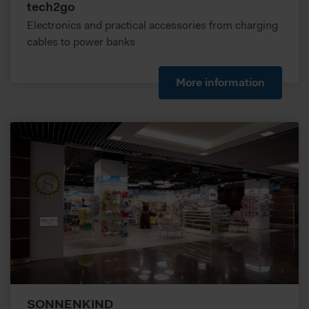
Abschnitt Details
fest.
tech2go
Electronics and practical accessories from charging
Zur fortlaufenden Analyse des Nutzerverhaltens und zur
cables to power banks
Optimierung der Inhalte sowie des Marketingangebots,
nutzt diese Website Cookies. Wenn Sie unsere Website in
vollem Funktionsumfang nutzen möchten, akzeptieren Sie
More information
bitte die erweiterten Cookie-Einstellungen. Falls nicht,
werden nur notwendige Cookies verwendet, die zur
Gewährleistung von Grundfunktionen der Website benötigt
werden. Weitere Infos finden Sie in unserer
Datenschutzerklärung
.
Bitte beachten Sie, dass dabei pseudonyme Daten auch
außerhalb des EWR, insbesondere den USA abgerufen
oder gespeichert werden können. In diesen Ländern
besteht möglicherweise kein so hohes Datenschutzniveau
wie in Europa, sodass Ihre Daten dem Zugriff durch
Behörden zu Kontroll- und Überwachungszwecken
unterliegen können, gegen die weder wirksame
Rechtsbehelfe noch Betroffenenrechte durchsetzbar sein
können. Sie können durch diese Informationen nicht direkt
SONNENKIND