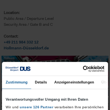
Location:
Public Area / Departure Level
Security Area / Gate B and C
Contact:
+49 211 984 332 12
Hollmann-Düsseldorf.de
3
Zustimmung
Details
Anzeigeneinstellungen
Über
Verantwortungsvoller Umgang mit Ihren Daten
Wir und
unsere 126 Partner
verarbeiten Ihre persönlichen