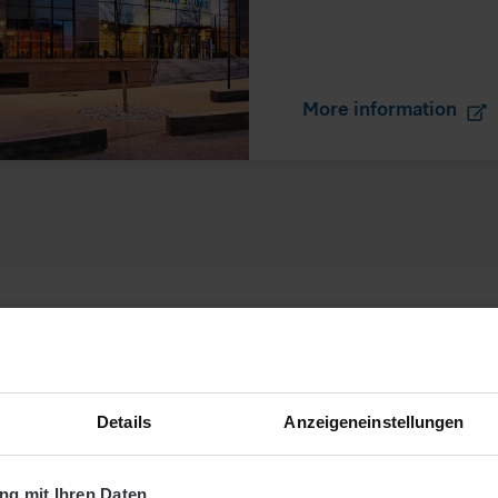
More information
eetings directly at the airport
experience awaits you in direct connection to Düsseldorf A
Details
Anzeigeneinstellungen
ect combination of modernity, stylish design and luxuriou
ort dry on a pedestrian bridge.
g mit Ihren Daten