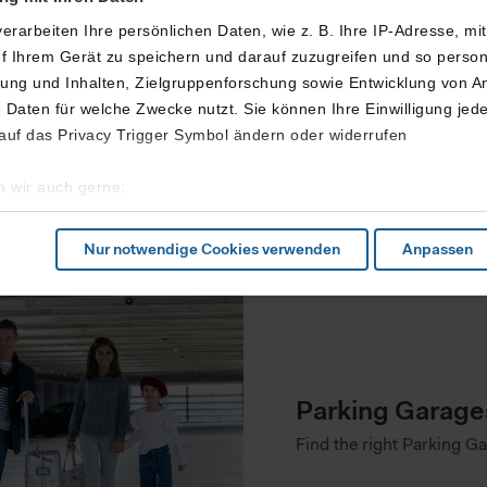
orf with its fine shops, Königsallee and the nightlife distr
erarbeiten Ihre persönlichen Daten, wie z. B. Ihre IP-Adresse, mi
ay. The nearby exhibition center can also be easily reach
f Ihrem Gerät zu speichern und darauf zuzugreifen und so perso
ng und Inhalten, Zielgruppenforschung sowie Entwicklung von A
 Daten für welche Zwecke nutzt. Sie können Ihre Einwilligung jede
 auf das Privacy Trigger Symbol ändern oder widerrufen
 wir auch gerne:
geografische Lage erfassen, welche bis auf einige Meter genau se
cannen nach bestimmten Merkmalen (Fingerprinting) identifizieren
Nur notwendige Cookies verwenden
Anpassen
ie Ihre persönlichen Daten verarbeitet werden, und legen Sie Ihr
s Nutzerverhaltens und zur Optimierung der Inhalte sowie des Mar
sere Website in vollem Funktionsumfang nutzen möchten, akzeptie
nicht, werden nur notwendige Cookies verwendet, die zur Gewährl
Parking Garage
Weitere Infos finden Sie in unserer
Datenschutzerklärung
.
Find the right Parking G
bei pseudonyme Daten auch außerhalb des EWR, insbesondere de
n diesen Ländern besteht möglicherweise kein so hohes Datensch