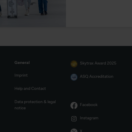
ff durch Behörden zu Kontroll- und Überwachungszwecken unterli
 noch Betroffenenrechte durchsetzbar sein können. Sie können d
rden. Im Folgenden finden Sie eine Übersicht, zu welche Zwecken wi
General
Skytrax Award 2025
Imprint
ASQ Accreditation
Help and Contact
Data protection & legal
Facebook
notice
Instagram
X