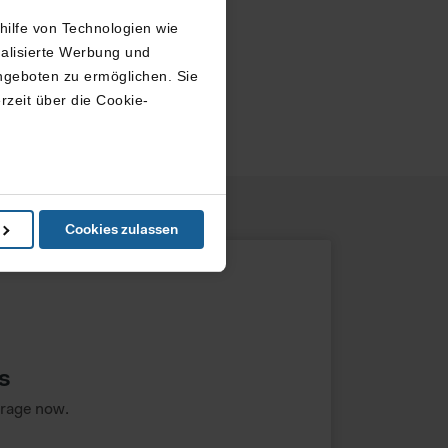
ict are only a few
thilfe von Technologien wie
ed by public
nalisierte Werbung und
ngeboten zu ermöglichen. Sie
rzeit über die Cookie-
in können
Cookies zulassen
e Präferenzen im
Abschnitt
ketingangebots, nutzt diese
ren Sie bitte die erweiterten
eistung von Grundfunktionen
s
arage now.
n USA abgerufen oder
utzniveau wie in Europa,