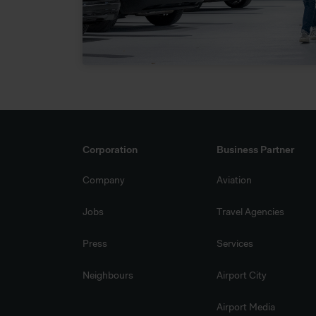
sodass Ihre Daten dem Zugri
weder wirksame Rechtsbehelfe
nicht direkt identifiziert we
Daten verarbeiten.
Corporation
Business Partner
Company
Aviation
Jobs
Travel Agencies
Press
Services
Neighbours
Airport City
Airport Media