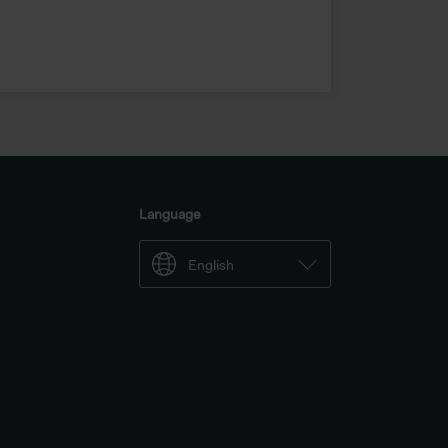
egen können, gegen die
urch diese Informationen
r und unsere Partner Ihre
Language
English