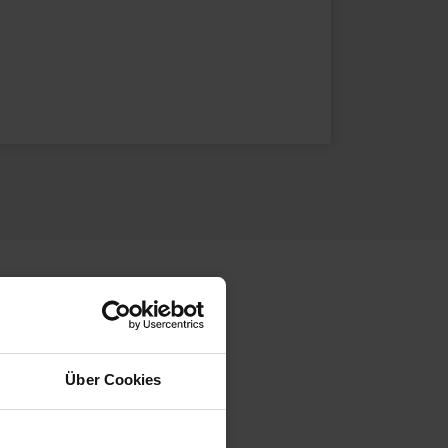
irport. Here you
Über Cookies
s ambience. You