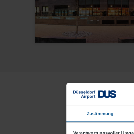
Successful m
A top-class hotel 
Zustimmung
will find the perf
can reach the airp
Verantwortungsvoller Umgan