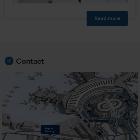
vollem Funktionsumfang nutzen möchten, akzeptieren Sie
bitte die erweiterten Cookie-Einstellungen. Falls nicht,
Read more
werden nur notwendige Cookies verwendet, die zur
Gewährleistung von Grundfunktionen der Website benötigt
werden. Weitere Infos finden Sie in unserer
Datenschutzerklärung
.
Bitte beachten Sie, dass dabei pseudonyme Daten auch
außerhalb des EWR, insbesondere den USA abgerufen
Contact
oder gespeichert werden können. In diesen Ländern
besteht möglicherweise kein so hohes Datenschutzniveau
wie in Europa, sodass Ihre Daten dem Zugriff durch
Behörden zu Kontroll- und Überwachungszwecken
unterliegen können, gegen die weder wirksame
Rechtsbehelfe noch Betroffenenrechte durchsetzbar sein
können. Sie können durch diese Informationen nicht direkt
identifiziert werden. Im Folgenden finden Sie eine
Übersicht, zu welche Zwecken wir und unsere Partner Ihre
Daten verarbeiten.