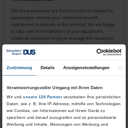
We show presence, are the first point of contact for
passengers, ensure your safety and smooth
operational processes in the terminal. We are happy
to take over the installation of your equipment,
create an individual lining or manage the necessary
luggage security.
Zustimmung
Details
Anzeigeneinstellungen
Über
Verantwortungsvoller Umgang mit Ihren Daten
Wir und
unsere 126 Partner
verarbeiten Ihre persönlichen
Daten, wie z. B. Ihre IP-Adresse, mithilfe von Technologien
wie Cookies, um Informationen auf Ihrem Gerät zu
speichern und darauf zuzugreifen und so personalisierte
Werbung und Inhalte, Messungen von Werbung und