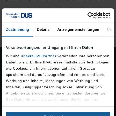
Please note that at present the following content is only
available in German.
Register now
Zustimmung
Details
Anzeigeneinstellungen
Über
Verantwortungsvoller Umgang mit Ihren Daten
Wir und
unsere 126 Partner
verarbeiten Ihre persönlichen
Corporation
Business Partner
Daten, wie z. B. Ihre IP-Adresse, mithilfe von Technologien
wie Cookies, um Informationen auf Ihrem Gerät zu
Company
Aviation
speichern und darauf zuzugreifen und so personalisierte
Werbung und Inhalte, Messungen von Werbung und
Jobs
Travel Agencies
Inhalten, Zielgruppenforschung sowie Entwicklung von
Angeboten zu ermöglichen. Sie entscheiden darüber, wer
Press
Services
Ihre Daten für welche Zwecke nutzt. Sie können Ihre
Einwilligung jederzeit über die Cookie-Erklärung oder
Neighbours
Airport City
durch Klicken auf das Privacy Trigger Symbol ändern oder