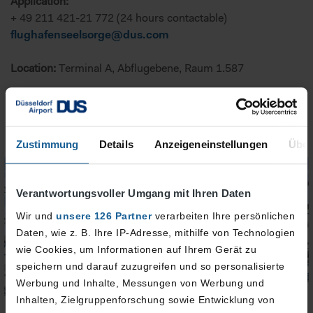
Application:
+ 49 211 421-21 772 (24 hours contactable)
flughafenseelsorge@dus.com
Location:
Terminal A, Abflugebene, Raum 1.587
Opening times:
Monday to friday 7.00 am to 7.00 pm
Saturday and sunday 10.00 am to 4.00 pm
Zustimmung
Details
Anzeigeneinstellungen
Über
Verantwortungsvoller Umgang mit Ihren Daten
Wir und
unsere 126 Partner
verarbeiten Ihre persönlichen
Daten, wie z. B. Ihre IP-Adresse, mithilfe von Technologien
wie Cookies, um Informationen auf Ihrem Gerät zu
speichern und darauf zuzugreifen und so personalisierte
Werbung und Inhalte, Messungen von Werbung und
Inhalten, Zielgruppenforschung sowie Entwicklung von