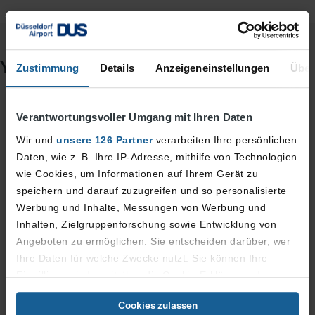
You might also be interested in
Zustimmung
Details
Anzeigeneinstellungen
Über
Verantwortungsvoller Umgang mit Ihren Daten
Wir und
unsere 126 Partner
verarbeiten Ihre persönlichen
Daten, wie z. B. Ihre IP-Adresse, mithilfe von Technologien
wie Cookies, um Informationen auf Ihrem Gerät zu
speichern und darauf zuzugreifen und so personalisierte
Werbung und Inhalte, Messungen von Werbung und
Inhalten, Zielgruppenforschung sowie Entwicklung von
Angeboten zu ermöglichen. Sie entscheiden darüber, wer
Ihre Daten für welche Zwecke nutzt. Sie können Ihre
Einwilligung jederzeit über die Cookie-Erklärung oder
asiagourmet
durch Klicken auf das Privacy Trigger Symbol ändern oder
Culinary delights from China, Vietnam, Thailand, and
Cookies zulassen
widerrufen