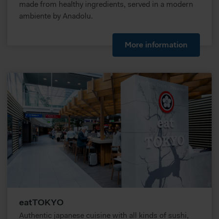
made from healthy ingredients, served in a modern
Bitte beachten Sie, dass dabei pseudonyme Daten auch
ambiente by Anadolu.
außerhalb des EWR, insbesondere den USA abgerufen
oder gespeichert werden können. In diesen Ländern
besteht möglicherweise kein so hohes Datenschutzniveau
More information
wie in Europa, sodass Ihre Daten dem Zugriff durch
Behörden zu Kontroll- und Überwachungszwecken
unterliegen können, gegen die weder wirksame
Rechtsbehelfe noch Betroffenenrechte durchsetzbar sein
können. Sie können durch diese Informationen nicht direkt
identifiziert werden. Im Folgenden finden Sie eine
Übersicht, zu welche Zwecken wir und unsere Partner Ihre
Daten verarbeiten.
eatTOKYO
Authentic japanese cuisine with all kinds of sushi,