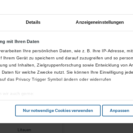
Details
Anzeigeneinstellungen
g mit Ihren Daten
erarbeiten Ihre persönlichen Daten, wie z. B. Ihre IP-Adresse, mi
f Ihrem Gerät zu speichern und darauf zuzugreifen und so perso
ng und Inhalten, Zielgruppenforschung sowie Entwicklung von A
 Daten für welche Zwecke nutzt. Sie können Ihre Einwilligung jede
 auf das Privacy Trigger Symbol ändern oder widerrufen
 wir auch gerne:
geografische Lage erfassen, welche bis auf einige Meter genau se
cannen nach bestimmten Merkmalen (Fingerprinting) identifizieren
Nur notwendige Cookies verwenden
Anpassen
ie Ihre persönlichen Daten verarbeitet werden, und legen Sie Ihr
Litauen