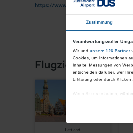
https://www.airbaltic.com/
Zustimmung
Verantwortungsvoller Umgan
Wir und
unsere 126 Partner
v
Cookies, um Informationen au
Flugziele
Inhalte, Messungen von Werbu
entscheiden darüber, wer Ihre
Erklärung oder durch Klicken
Wenn Sie es erlauben, würden
Informationen über Ihre 
Ihr Gerät durch aktives S
Erfahren Sie mehr darüber, w
Details
fest.
Lettland