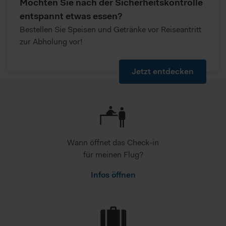
Möchten Sie nach der Sicherheitskontrolle
unterliegen können, gegen die weder wirksame
Rechtsbehelfe noch Betroffenenrechte durchsetzbar sein
entspannt etwas essen?
können. Sie können durch diese Informationen nicht direkt
Bestellen Sie Speisen und Getränke vor Reiseantritt
identifiziert werden. Im Folgenden finden Sie eine
zur Abholung vor!
Übersicht, zu welche Zwecken wir und unsere Partner Ihre
Daten verarbeiten.
Jetzt entdecken
Wann öffnet das Check-in
für meinen Flug?
Infos öffnen