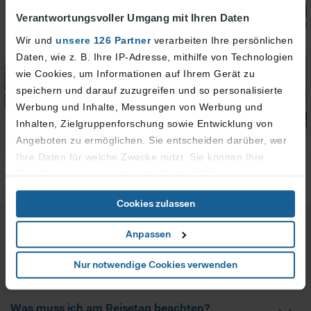
Verantwortungsvoller Umgang mit Ihren Daten
Wir und
unsere 126 Partner
verarbeiten Ihre persönlichen
Daten, wie z. B. Ihre IP-Adresse, mithilfe von Technologien
wie Cookies, um Informationen auf Ihrem Gerät zu
speichern und darauf zuzugreifen und so personalisierte
Werbung und Inhalte, Messungen von Werbung und
Inhalten, Zielgruppenforschung sowie Entwicklung von
Angeboten zu ermöglichen. Sie entscheiden darüber, wer
Ihre Daten für welche Zwecke nutzt. Sie können Ihre
Einwilligung jederzeit über die Cookie-Erklärung oder
durch Klicken auf das Privacy Trigger Symbol ändern oder
Cookies zulassen
widerrufen
Anpassen
Wenn Sie es erlauben, würden wir auch gerne:
FAQ
Informationen über Ihre geografische Lage erfassen,
Nur notwendige Cookies verwenden
Haben Sie Fragen zur DUSgateway-Buchung?
welche bis auf einige Meter genau sein können
Ihr Gerät durch aktives Scannen nach bestimmten
Was muss ich am Reisetag beachten?
Merkmalen (Fingerprinting) identifizieren