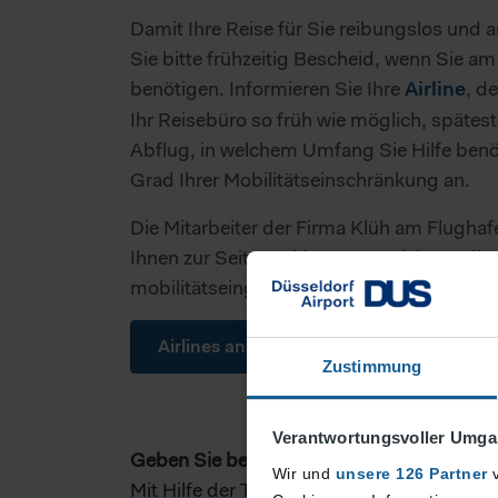
Damit Ihre Reise für Sie reibungslos und
Sie bitte frühzeitig Bescheid, wenn Sie a
benötigen. Informieren Sie Ihre
, d
Airline
Ihr Reisebüro so früh wie möglich, spätes
Abflug, in welchem Umfang Sie Hilfe ben
Grad Ihrer Mobilitätseinschränkung an.
Die Mitarbeiter der Firma Klüh am Flugha
Ihnen zur Seite und kümmern sich um die
mobilitätseingeschränkten Fluggästen.
Airlines anzeigen
Zustimmung
Verantwortungsvoller Umgan
Geben Sie bei der Anmeldung Ihren Mobil
Wir und
unsere 126 Partner
v
Mit Hilfe der Tabelle können Sie schnell 