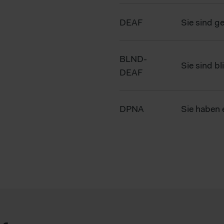
rden. Im Folgenden finden Sie eine Übersicht, zu welche Zwecken wi
DEAF
Sie sind g
BLND-
Sie sind b
DEAF
DPNA
Sie haben 