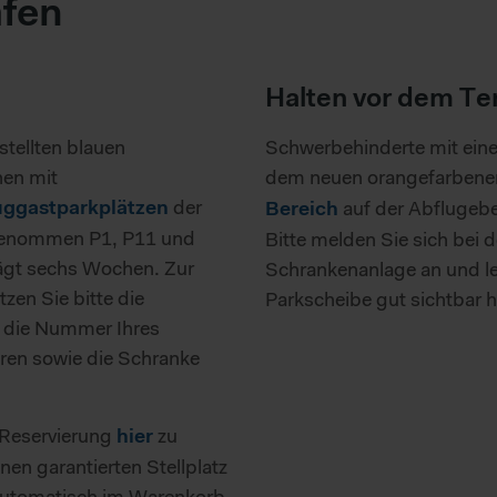
afen
Halten vor dem Te
tellten blauen
Schwerbehinderte mit ein
en mit
dem neuen orangefarbene
der
uggastparkplätzen
auf der Abflugeben
Bereich
sgenommen P1, P11 und
Bitte melden Sie sich bei d
rägt sechs Wochen. Zur
Schrankenanlage an und le
zen Sie bitte die
Parkscheibe gut sichtbar 
r die Nummer Ihres
ren sowie die Schranke
 Reservierung
zu
hier
nen garantierten Stellplatz
 automatisch im Warenkorb