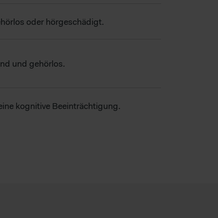
r und unsere Partner Ihre
ehörlos oder hörgeschädigt.
lind und gehörlos.
eine kognitive Beeinträchtigung.