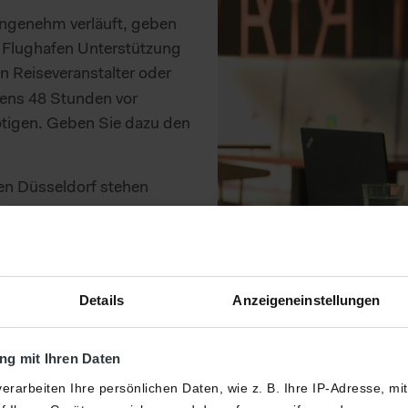
 angenehm verläuft, geben
m Flughafen Unterstützung
en Reiseveranstalter oder
tens 48 Stunden vor
ötigen. Geben Sie dazu den
fen Düsseldorf stehen
 Betreuung von
Details
Anzeigeneinstellungen
g mit Ihren Daten
itätsgrad an
Abkürzung
Bedeutu
erarbeiten Ihre persönlichen Daten, wie z. B. Ihre IP-Adresse, mi
und einfach die Bezeichnung