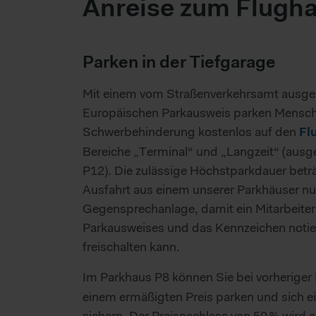
Anreise zum Flugh
Parken in der Tiefgarage
Mit einem vom Straßenverkehrsamt ausges
Europäischen Parkausweis parken Mensch
Schwerbehinderung kostenlos auf den
Fl
Bereiche „Terminal“ und „Langzeit“ (au
P12). Die zulässige Höchstparkdauer bet
Ausfahrt aus einem unserer Parkhäuser nut
Gegensprechanlage, damit ein Mitarbeite
Parkausweises und das Kennzeichen notie
freischalten kann.
Im Parkhaus P8 können Sie bei vorheriger
einem ermäßigten Preis parken und sich ei
sichern. Der Preisnachlass von 50 % wird