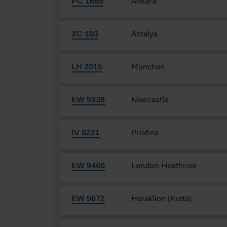
PC 1688
Ankara
XC 103
Antalya
LH 2015
München
EW 9338
Newcastle
IV 8221
Pristina
EW 9460
London-Heathrow
EW 9672
Heraklion (Kreta)