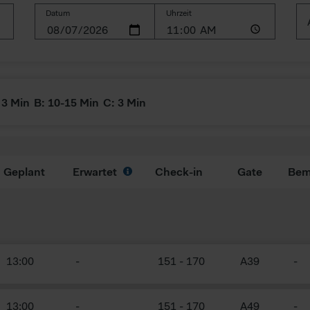
Datum
Uhrzeit
3 Min
B:
10-15 Min
C:
3 Min
Geplant
Erwartet
Check-in
Gate
Bem
13:00
-
151
-
170
A39
-
13:00
-
151
-
170
A49
-