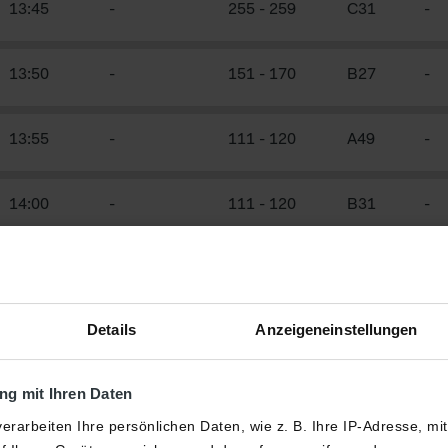
13:45
-
255
-
259
C31
-
13:50
-
151
-
170
B27
-
13:55
-
111
-
120
A49
-
14:00
-
111
-
120
B31
-
14:15
-
151
-
170
A31
-
Details
Anzeigeneinstellungen
Weitere Flüge
g mit Ihren Daten
erarbeiten Ihre persönlichen Daten, wie z. B. Ihre IP-Adresse, mi