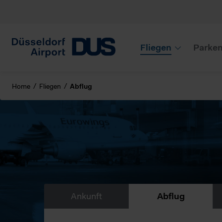
Fliegen
Parke
Home
Fliegen
Abflug
Ankunft
Abflug