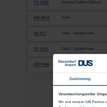
PC 1002
Istanbul Sabiha Gökcen
EW 9612
Korfu
SK 817
Oslo - Gardermoen
DY 1151
Oslo - Gardermoen
EW 9086
München
Zustimmung
Verantwortungsvoller Umgan
Wir und
unsere 126 Partner
v