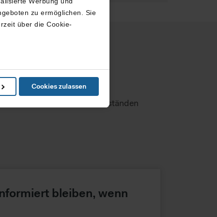
nalisierte Werbung und
ngeboten zu ermöglichen. Sie
rzeit über die Cookie-
in können
.
llschaft
Cookies zulassen
e Präferenzen im
Abschnitt
Wartezeit
kann also unter Umständen
ketingangebots, nutzt diese
ren Sie bitte die erweiterten
eistung von Grundfunktionen
n USA abgerufen oder
nformiert bleiben, wenn
utzniveau wie in Europa,
egen können, gegen die
urch diese Informationen