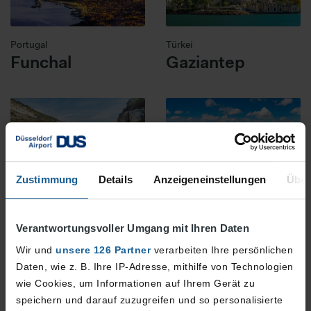
Portugal
Türkei
Funchal
Gaziantep
Zustimmung
Details
Anzeigeneinstellungen
Über
Türkei
Schweiz
Gazipasa
Genf
Verantwortungsvoller Umgang mit Ihren Daten
Wir und
unsere 126 Partner
verarbeiten Ihre persönlichen
Daten, wie z. B. Ihre IP-Adresse, mithilfe von Technologien
wie Cookies, um Informationen auf Ihrem Gerät zu
speichern und darauf zuzugreifen und so personalisierte