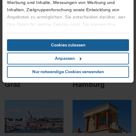
Werbung und Inhalte, Messungen von Werbung und
Inhalten, Zielgruppenforschung sowie Entwicklung von
Italien
Schweden
Angeboten zu ermöglichen. Sie entscheiden darüber, wer
Genua
Göteborg
Ihre Daten für welche Zwecke nutzt. Sie können Ihre
Einwilligung jederzeit über die Cookie-Erklärung oder
durch Klicken auf das Privacy Trigger Symbol ändern oder
Cookies zulassen
widerrufen
Anpassen
Wenn Sie es erlauben, würden wir auch gerne:
Informationen über Ihre geografische Lage erfassen,
Nur notwendige Cookies verwenden
Österreich
Deutschland
welche bis auf einige Meter genau sein können
Graz
Hamburg
Ihr Gerät durch aktives Scannen nach bestimmten
Merkmalen (Fingerprinting) identifizieren
Erfahren Sie mehr darüber, wie Ihre persönlichen Daten
verarbeitet werden, und legen Sie Ihre Präferenzen im
Abschnitt Details
fest.
Zur fortlaufenden Analyse des Nutzerverhaltens und zur
Optimierung der Inhalte sowie des Marketingangebots,