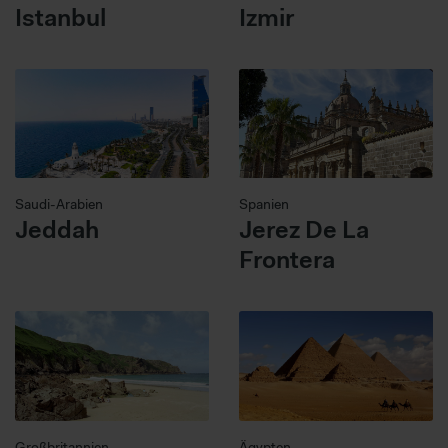
Istanbul
Izmir
Saudi-Arabien
Spanien
Jeddah
Jerez De La
Frontera
Großbritannien
Ägypten