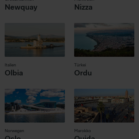
Newquay
Nizza
Italien
Türkei
Olbia
Ordu
Norwegen
Marokko
Oslo
Oujda