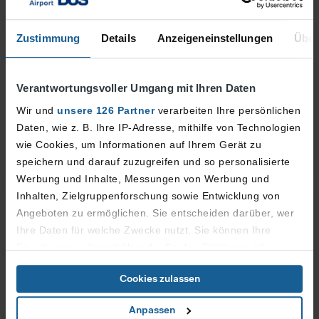
-
Zustimmung
Details
Anzeigeneinstellungen
Über
Flug Nr.
aus
Izmir
PC 5305
Verantwortungsvoller Umgang mit Ihren Daten
Geplant
Erwartet
Ausgang
Gepäckband
Wir und
unsere 126 Partner
verarbeiten Ihre persönlichen
17:25
17:30
-
-
Daten, wie z. B. Ihre IP-Adresse, mithilfe von Technologien
wie Cookies, um Informationen auf Ihrem Gerät zu
Bemerkung
-
speichern und darauf zuzugreifen und so personalisierte
Werbung und Inhalte, Messungen von Werbung und
Inhalten, Zielgruppenforschung sowie Entwicklung von
Flug Nr.
aus
Angeboten zu ermöglichen. Sie entscheiden darüber, wer
München
LH 2020
Ihre Daten für welche Zwecke nutzt. Sie können Ihre
Einwilligung jederzeit über die Cookie-Erklärung oder
Geplant
Erwartet
Ausgang
Gepäckband
durch Klicken auf das Privacy Trigger Symbol ändern oder
17:40
17:40
-
-
Cookies zulassen
widerrufen
Bemerkung
Anpassen
Wenn Sie es erlauben, würden wir auch gerne: