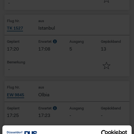
-
Flug Nr.
aus
Istanbul
TK 1527
Geplant
Erwartet
Ausgang
Gepäckband
17:20
17:08
5
13
Bemerkung
-
Flug Nr.
aus
Olbia
EW 9845
Geplant
Erwartet
Ausgang
Gepäckband
17:25
17:23
-
-
Bemerkung