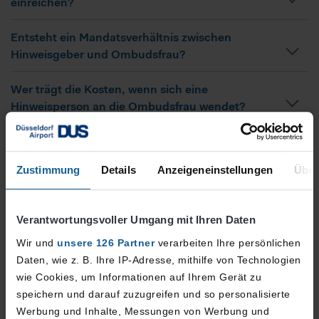
einreichen?
Entsteht ein Mandatsverhältnis zwischen
Hinweisgeber und Ombudsfrau?
Wer trägt die Kosten, wenn sich eine
Hinweisperson an die Ombudsfrau wendet?
Wie ist sichergestellt, dass die Ombudsfrau die
Informationen und den Namen der
Zustimmung
Details
Anzeigeneinstellungen
Über
Hinweisperson nicht ohne deren Willen
weitergibt?
Verantwortungsvoller Umgang mit Ihren Daten
Was geschieht, nachdem der Hinweis
Wir und
unsere 126 Partner
verarbeiten Ihre persönlichen
weitergegeben wurde? Erhält die Hinweisperson
Daten, wie z. B. Ihre IP-Adresse, mithilfe von Technologien
eine Rückmeldung über den weiteren Verlauf
wie Cookies, um Informationen auf Ihrem Gerät zu
der Prüfung des Hinweises?
speichern und darauf zuzugreifen und so personalisierte
Werbung und Inhalte, Messungen von Werbung und
Wie kann ich mit der externen Ombudsfrau in