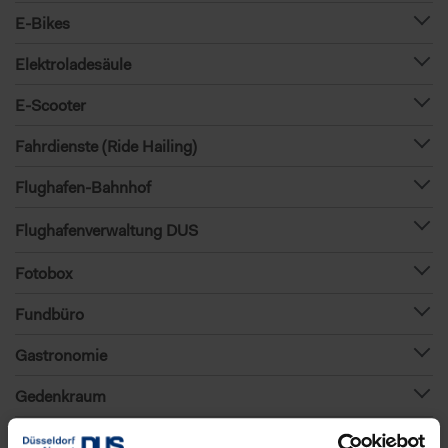
E-Bikes
Elektroladesäule
E-Scooter
Fahrdienste (Ride Hailing)
Flughafen-Bahnhof
Flughafenverwaltung DUS
Fotobox
Fundbüro
Gastronomie
Gedenkraum
Geldautomat