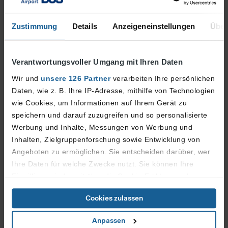
Geldwechsel
Zustimmung
Details
Anzeigeneinstellungen
Über
Gepäckaufbewahrung
Gepäckermittlung
Verantwortungsvoller Umgang mit Ihren Daten
Wir und
unsere 126 Partner
verarbeiten Ihre persönlichen
Gepäckversiegelung / Safer Bag
Daten, wie z. B. Ihre IP-Adresse, mithilfe von Technologien
Gepäckwagen
wie Cookies, um Informationen auf Ihrem Gerät zu
speichern und darauf zuzugreifen und so personalisierte
Hotel
Werbung und Inhalte, Messungen von Werbung und
Inhalten, Zielgruppenforschung sowie Entwicklung von
Information
Angeboten zu ermöglichen. Sie entscheiden darüber, wer
Konferenzzentrum
Ihre Daten für welche Zwecke nutzt. Sie können Ihre
Einwilligung jederzeit über die Cookie-Erklärung oder
Ladestation für E-Auto
durch Klicken auf das Privacy Trigger Symbol ändern oder
Cookies zulassen
widerrufen
Lounges
Anpassen
Wenn Sie es erlauben, würden wir auch gerne:
Meeting Point