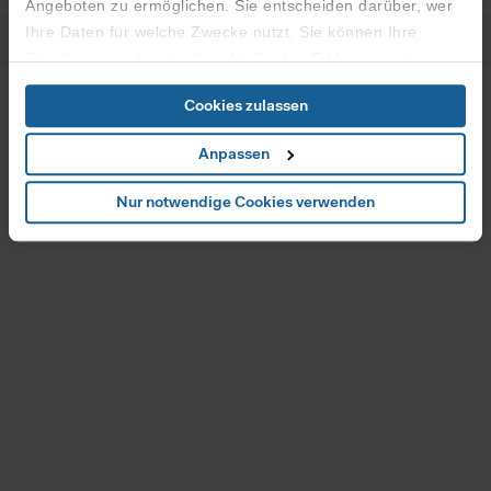
Angeboten zu ermöglichen. Sie entscheiden darüber, wer
Ihre Daten für welche Zwecke nutzt. Sie können Ihre
Einwilligung jederzeit über die Cookie-Erklärung oder
durch Klicken auf das Privacy Trigger Symbol ändern oder
Cookies zulassen
widerrufen
Anpassen
Wenn Sie es erlauben, würden wir auch gerne:
Informationen über Ihre geografische Lage erfassen,
Nur notwendige Cookies verwenden
welche bis auf einige Meter genau sein können
Ihr Gerät durch aktives Scannen nach bestimmten
Merkmalen (Fingerprinting) identifizieren
Erfahren Sie mehr darüber, wie Ihre persönlichen Daten
verarbeitet werden, und legen Sie Ihre Präferenzen im
Abschnitt Details
fest.
Zur fortlaufenden Analyse des Nutzerverhaltens und zur
Optimierung der Inhalte sowie des Marketingangebots,
nutzt diese Website Cookies. Wenn Sie unsere Website in
vollem Funktionsumfang nutzen möchten, akzeptieren Sie