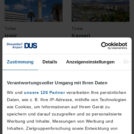
Türkei
Türkei
Izmir
Kayseri
Zustimmung
Details
Anzeigeneinstellungen
Über
Verantwortungsvoller Umgang mit Ihren Daten
Türkei
Türkei
Wir und
unsere 126 Partner
verarbeiten Ihre persönlichen
Samsun
Zonguldak
Daten, wie z. B. Ihre IP-Adresse, mithilfe von Technologien
wie Cookies, um Informationen auf Ihrem Gerät zu
speichern und darauf zuzugreifen und so personalisierte
Weitere Flugziele anzeigen
Werbung und Inhalte, Messungen von Werbung und
Inhalten, Zielgruppenforschung sowie Entwicklung von