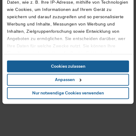
Daten, wie z. B. Ihre IP-Adresse, mithilfe von Technologien
wie Cookies, um Informationen auf Ihrem Gerät zu
speichern und darauf zuzugreifen und so personalisierte
Werbung und Inhalte, Messungen von Werbung und
Inhalten, Zielgruppenforschung sowie Entwicklung von
Angeboten zu ermöglichen. Sie entscheiden darüber, wer
Ihre Daten für welche Zwecke nutzt. Sie können Ihre
Einwilligung jederzeit über die Cookie-Erklärung oder
durch Klicken auf das Privacy Trigger Symbol ändern oder
Cookies zulassen
widerrufen
Anpassen
Wenn Sie es erlauben, würden wir auch gerne:
Informationen über Ihre geografische Lage erfassen,
Nur notwendige Cookies verwenden
welche bis auf einige Meter genau sein können
Ihr Gerät durch aktives Scannen nach bestimmten
Merkmalen (Fingerprinting) identifizieren
Erfahren Sie mehr darüber, wie Ihre persönlichen Daten
verarbeitet werden, und legen Sie Ihre Präferenzen im
Abschnitt Details
fest.