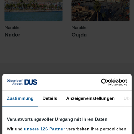
Marokko
Marokko
Nador
Oujda
Zustimmung
Details
Anzeigeneinstellungen
Über
Verantwortungsvoller Umgang mit Ihren Daten
Wir und
unsere 126 Partner
verarbeiten Ihre persönlichen