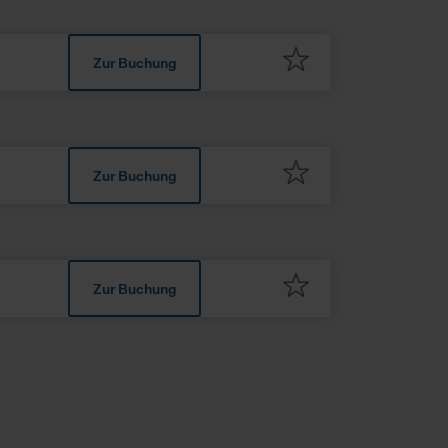
eistung von Grundfunktionen
n USA abgerufen oder
utzniveau wie in Europa,
egen können, gegen die
urch diese Informationen
r und unsere Partner Ihre