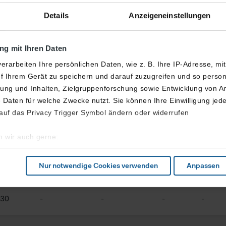
kir
Details
Anzeigeneinstellungen
g mit Ihren Daten
erarbeiten Ihre persönlichen Daten, wie z. B. Ihre IP-Adresse, mi
lant
Erwartet
Check-in
Gate
Bemer
f Ihrem Gerät zu speichern und darauf zuzugreifen und so perso
ng und Inhalten, Zielgruppenforschung sowie Entwicklung von A
 Daten für welche Zwecke nutzt. Sie können Ihre Einwilligung jede
 auf das Privacy Trigger Symbol ändern oder widerrufen
 wir auch gerne:
:30
-
200
-
206
C53
-
geografische Lage erfassen, welche bis auf einige Meter genau se
cannen nach bestimmten Merkmalen (Fingerprinting) identifizieren
Nur notwendige Cookies verwenden
Anpassen
ie Ihre persönlichen Daten verarbeitet werden, und legen Sie Ihr
:30
-
-
-
-
s Nutzerverhaltens und zur Optimierung der Inhalte sowie des Mar
sere Website in vollem Funktionsumfang nutzen möchten, akzeptie