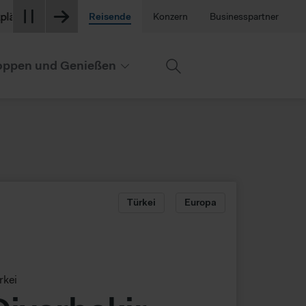
am Flughafen sind derzeit stark nachgefragt. Berücksichtigen Si
Reisende
Konzern
Businesspartner
ppen und Genießen
Türkei
Europa
rkei