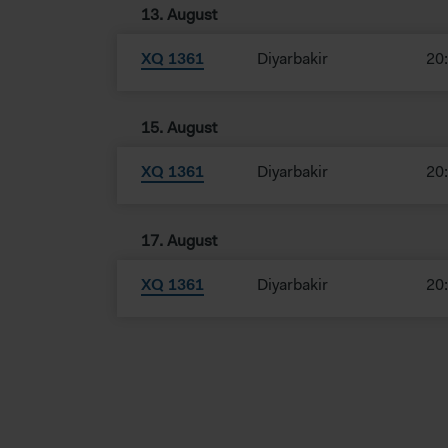
13. August
Cookie-Einstellungen. Falls 
der Website benötigt werden. 
XQ 1361
Diyarbakir
20
Bitte beachten Sie, dass da
gespeichert werden können. I
sodass Ihre Daten dem Zugri
15. August
weder wirksame Rechtsbehelfe
nicht direkt identifiziert we
XQ 1361
Diyarbakir
20
Daten verarbeiten.
17. August
XQ 1361
Diyarbakir
20