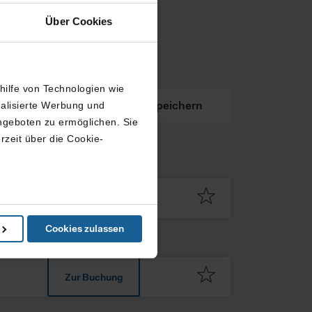
Über Cookies
thilfe von Technologien wie
kung
Buchung
Speichern
nalisierte Werbung und
ngeboten zu ermöglichen. Sie
rzeit über die Cookie-
in können
Cookies zulassen
e Präferenzen im
Abschnitt
ketingangebots, nutzt diese
ren Sie bitte die erweiterten