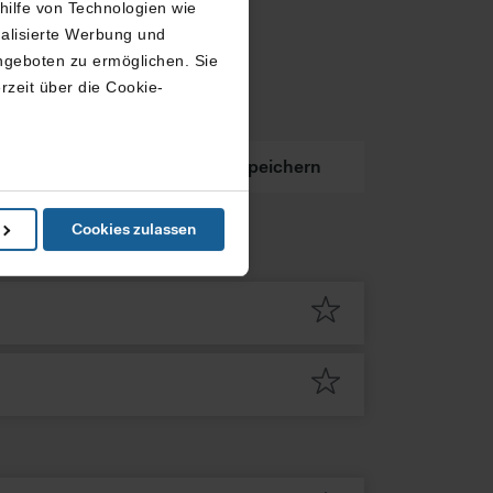
thilfe von Technologien wie
nalisierte Werbung und
ngeboten zu ermöglichen. Sie
rzeit über die Cookie-
kung
Buchung
Speichern
in können
Cookies zulassen
e Präferenzen im
Abschnitt
ketingangebots, nutzt diese
ren Sie bitte die erweiterten
eistung von Grundfunktionen
n USA abgerufen oder
utzniveau wie in Europa,
egen können, gegen die