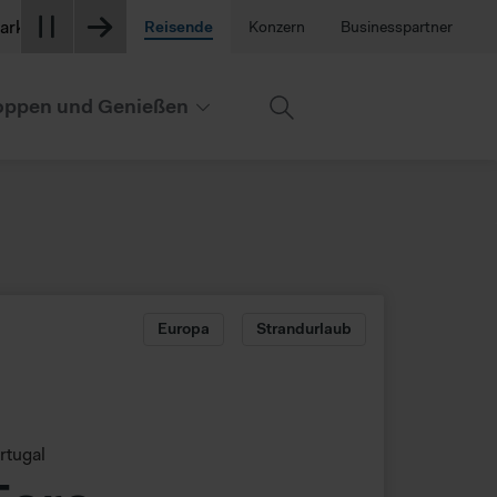
ze am Flughafen sind derzeit stark nachgefragt. Berücksichtigen
Reisende
Konzern
Businesspartner
ppen und Genießen
Europa
Strandurlaub
rtugal