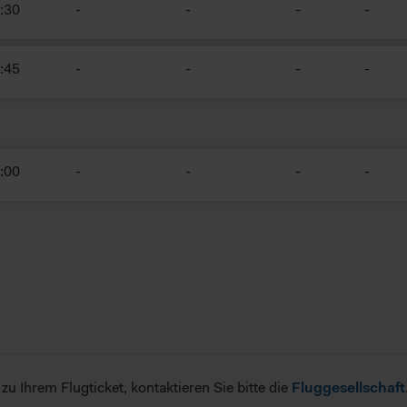
:30
-
-
-
-
 noch Betroffenenrechte durchsetzbar sein können. Sie können d
rden. Im Folgenden finden Sie eine Übersicht, zu welche Zwecken wi
:45
-
-
-
-
:00
-
-
-
-
 Ihrem Flugticket, kontaktieren Sie bitte die
Fluggesellschaft