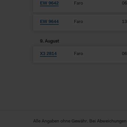
EW 9642
Faro
06
weder wirksame Rechtsbehelfe
nicht direkt identifiziert we
Daten verarbeiten.
EW 9644
Faro
13
9. August
X3 2814
Faro
06
Alle Angaben ohne Gewähr. Bei Abweichungen zu