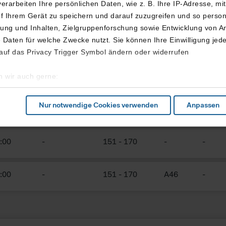
erarbeiten Ihre persönlichen Daten, wie z. B. Ihre IP-Adresse, mi
f Ihrem Gerät zu speichern und darauf zuzugreifen und so perso
ng und Inhalten, Zielgruppenforschung sowie Entwicklung von A
 Daten für welche Zwecke nutzt. Sie können Ihre Einwilligung jede
 auf das Privacy Trigger Symbol ändern oder widerrufen
plant
Erwartet
Check-in
Gate
Bemer
 wir auch gerne:
geografische Lage erfassen, welche bis auf einige Meter genau se
cannen nach bestimmten Merkmalen (Fingerprinting) identifizieren
Nur notwendige Cookies verwenden
Anpassen
ie Ihre persönlichen Daten verarbeitet werden, und legen Sie Ihr
:00
-
151
-
170
-
-
s Nutzerverhaltens und zur Optimierung der Inhalte sowie des Mar
sere Website in vollem Funktionsumfang nutzen möchten, akzeptie
nicht, werden nur notwendige Cookies verwendet, die zur Gewährl
:00
-
151
-
170
A46
-
Weitere Infos finden Sie in unserer
Datenschutzerklärung
.
bei pseudonyme Daten auch außerhalb des EWR, insbesondere de
n diesen Ländern besteht möglicherweise kein so hohes Datensch
ff durch Behörden zu Kontroll- und Überwachungszwecken unterli