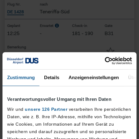
Flug Nr.
nach
Teneriffa-Süd
DE 1428
Geplant
Erwartet
Check-in
Gate
12:25
-
181
-
190
B31
Bemerkung
-
10. August
Zustimmung
Details
Anzeigeneinstellungen
Über
Flug Nr.
nach
Teneriffa-Süd
DE 1428
Verantwortungsvoller Umgang mit Ihren Daten
Wir und
unsere 126 Partner
verarbeiten Ihre persönlichen
Geplant
Erwartet
Check-in
Gate
Daten, wie z. B. Ihre IP-Adresse, mithilfe von Technologien
12:30
-
181
-
190
B80
wie Cookies, um Informationen auf Ihrem Gerät zu
speichern und darauf zuzugreifen und so personalisierte
Bemerkung
Werbung und Inhalte, Messungen von Werbung und