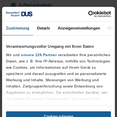
E-Mail schreiben
+ 49 (0) 211 421-20888
Zustimmung
Details
Anzeigeneinstellungen
Über
Verantwortungsvoller Umgang mit Ihren Daten
Wir und
unsere 126 Partner
verarbeiten Ihre persönlichen
Daten, wie z. B. Ihre IP-Adresse, mithilfe von Technologien
wie Cookies, um Informationen auf Ihrem Gerät zu
speichern und darauf zuzugreifen und so personalisierte
Werbung und Inhalte, Messungen von Werbung und
Inhalten, Zielgruppenforschung sowie Entwicklung von
Angeboten zu ermöglichen. Sie entscheiden darüber, wer
Ihre Daten für welche Zwecke nutzt. Sie können Ihre
Einwilligung jederzeit über die Cookie-Erklärung oder
durch Klicken auf das Privacy Trigger Symbol ändern oder
Cookies zulassen