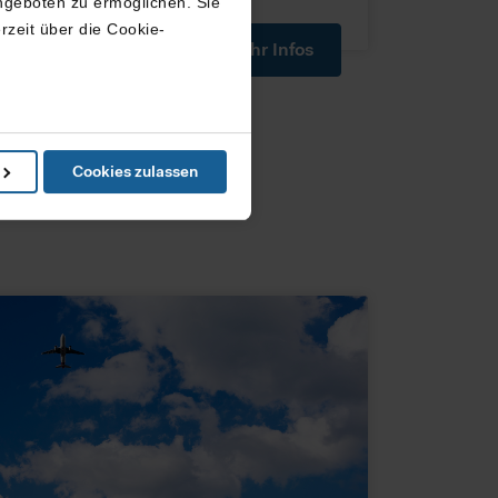
ngeboten zu ermöglichen. Sie
rzeit über die Cookie-
Mehr Infos
in können
Cookies zulassen
e Präferenzen im
Abschnitt
ketingangebots, nutzt diese
ren Sie bitte die erweiterten
eistung von Grundfunktionen
n USA abgerufen oder
utzniveau wie in Europa,
egen können, gegen die
urch diese Informationen
r und unsere Partner Ihre