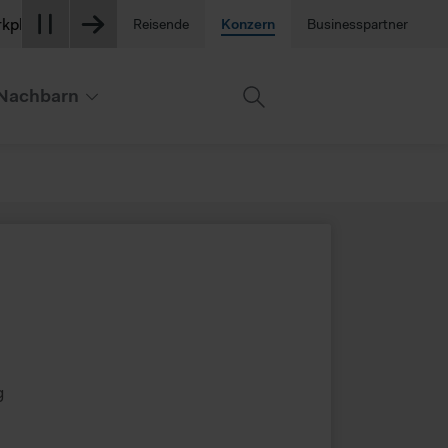
am Flughafen sind derzeit stark nachgefragt. Berücksichtigen Si
Reisende
Konzern
Businesspartner
Nachbarn
g