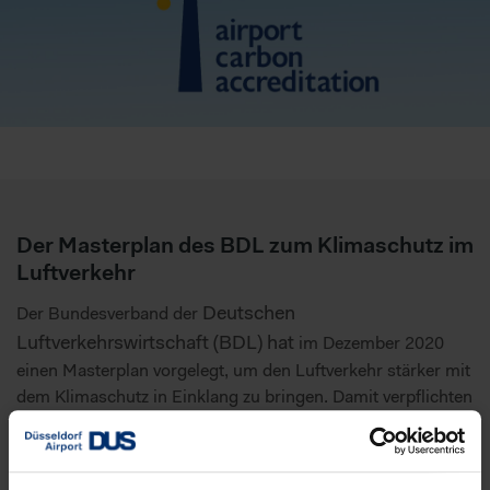
Der Masterplan des BDL zum Klimaschutz im
Luftverkehr
Deutschen
Der Bundesverband der
Luftverkehrswirtschaft (BDL) hat
im Dezember 2020
einen Masterplan vorgelegt, um den Luftverkehr stärker mit
dem Klimaschutz in Einklang zu bringen. Damit verpflichten
sich die Unternehmen der deutschen
Luftverkehrswirtschaft auf das Ziel eines CO2-neutralen
Flughafen- und Flugbetriebs. Für die Erreichung dieses Ziel