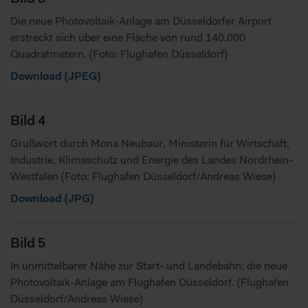
Merkmalen (Fingerprinting) identifizieren
Die neue Photovoltaik-Anlage am Düsseldorfer Airport
Erfahren Sie mehr darüber, wie Ihre persönlichen Daten
erstreckt sich über eine Fläche von rund 140.000
verarbeitet werden, und legen Sie Ihre Präferenzen im
Quadratmetern. (Foto: Flughafen Düsseldorf)
Abschnitt Details
fest.
Download (JPEG)
Zur fortlaufenden Analyse des Nutzerverhaltens und zur
Optimierung der Inhalte sowie des Marketingangebots,
nutzt diese Website Cookies. Wenn Sie unsere Website in
Bild 4
vollem Funktionsumfang nutzen möchten, akzeptieren Sie
Grußwort durch Mona Neubaur, Ministerin für Wirtschaft,
bitte die erweiterten Cookie-Einstellungen. Falls nicht,
Industrie, Klimaschutz und Energie des Landes Nordrhein-
werden nur notwendige Cookies verwendet, die zur
Gewährleistung von Grundfunktionen der Website benötigt
Westfalen (Foto: Flughafen Düsseldorf/Andreas Wiese)
werden. Weitere Infos finden Sie in unserer
Download (JPG)
Datenschutzerklärung
.
Bitte beachten Sie, dass dabei pseudonyme Daten auch
Bild 5
außerhalb des EWR, insbesondere den USA abgerufen
oder gespeichert werden können. In diesen Ländern
In unmittelbarer Nähe zur Start- und Landebahn: die neue
besteht möglicherweise kein so hohes Datenschutzniveau
Photovoltaik-Anlage am Flughafen Düsseldorf. (Flughafen
wie in Europa, sodass Ihre Daten dem Zugriff durch
Düsseldorf/Andreas Wiese)
Behörden zu Kontroll- und Überwachungszwecken