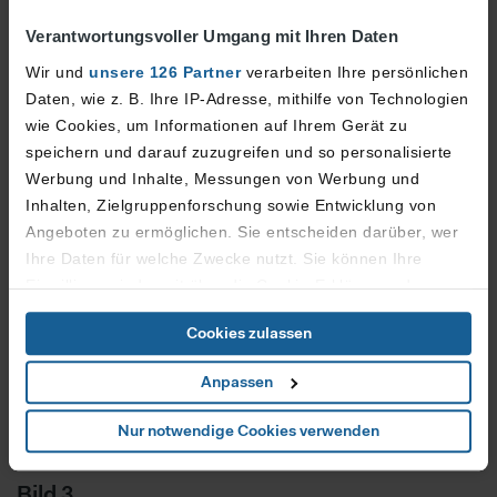
stellvertretender Vorsitzender des Aufsichtsrates der
Flughafen Düsseldorf GmbH (Foto: Flughafen
Verantwortungsvoller Umgang mit Ihren Daten
Düsseldorf/Andreas Wiese)
Wir und
unsere 126 Partner
verarbeiten Ihre persönlichen
Download (JPG)
Daten, wie z. B. Ihre IP-Adresse, mithilfe von Technologien
wie Cookies, um Informationen auf Ihrem Gerät zu
speichern und darauf zuzugreifen und so personalisierte
Bild 2
Werbung und Inhalte, Messungen von Werbung und
Knopfdruck für Klimaschutz und Energieeffizienz (v.l.n.r.):
Inhalten, Zielgruppenforschung sowie Entwicklung von
Jochen Kral, Beigeordneter der Landeshauptstadt
Angeboten zu ermöglichen. Sie entscheiden darüber, wer
Düsseldorf, Mona Neubaur, Ministerin für Wirtschaft,
Ihre Daten für welche Zwecke nutzt. Sie können Ihre
Industrie, Klimaschutz und Energie des Landes Nordrhein-
Einwilligung jederzeit über die Cookie-Erklärung oder
Westfalen und Lars Redeligx, Vorsitzender der
durch Klicken auf das Privacy Trigger Symbol ändern oder
Geschäftsführung des Düsseldorfer Flughafens starteten
Cookies zulassen
widerrufen
die neue Photovoltaik-Anlage am Airport. (Foto: Flughafen
Anpassen
Düsseldorf/Andreas Wiese)
Wenn Sie es erlauben, würden wir auch gerne:
Download (JPG)
Informationen über Ihre geografische Lage erfassen,
Nur notwendige Cookies verwenden
welche bis auf einige Meter genau sein können
Ihr Gerät durch aktives Scannen nach bestimmten
Bild 3