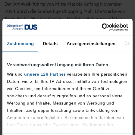
Der Art Walk führte von Mitte Mai bis Anfang November
2024 durch die landseitige Shopping Mall. Die Werke von
Anne Berlit, Gereon Krebber, Matthias Schamp und Paul
Schwer auf temporär freien Flächen ergänzten die
Bestandskunstwerke des Flughafens von Heinz Mack, Max
Kratz und Olimpia Velasco.
Zustimmung
Details
Anzeigeneinstellungen
Über
Verantwortungsvoller Umgang mit Ihren Daten
Wir und
unsere 126 Partner
verarbeiten Ihre persönlichen
Daten, wie z. B. Ihre IP-Adresse, mithilfe von Technologien
wie Cookies, um Informationen auf Ihrem Gerät zu
speichern und darauf zuzugreifen und so personalisierte
Werbung und Inhalte, Messungen von Werbung und
Inhalten, Zielgruppenforschung sowie Entwicklung von
Angeboten zu ermöglichen. Sie entscheiden darüber, wer
Ihre Daten für welche Zwecke nutzt. Sie können Ihre
Einwilligung jederzeit über die Cookie-Erklärung oder