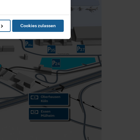
in können
Cookies zulassen
e Präferenzen im
Abschnitt
ketingangebots, nutzt diese
ren Sie bitte die erweiterten
eistung von Grundfunktionen
n USA abgerufen oder
utzniveau wie in Europa,
egen können, gegen die
urch diese Informationen
r und unsere Partner Ihre