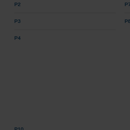
P2
P
P3
P
P4
P10