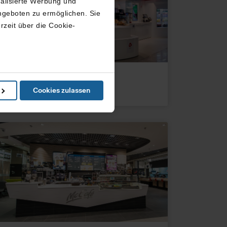
nalisierte Werbung und
ngeboten zu ermöglichen. Sie
rzeit über die Cookie-
in können
Sicherheitsbereich
Flugsteig A
laekkert
Cookies zulassen
e Präferenzen im
Abschnitt
ketingangebots, nutzt diese
ren Sie bitte die erweiterten
eistung von Grundfunktionen
n USA abgerufen oder
utzniveau wie in Europa,
egen können, gegen die
urch diese Informationen