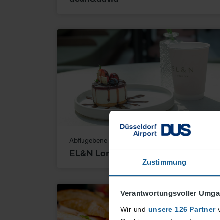
Abflugebene
EL&N London
Zustimmung
Verantwortungsvoller Umgan
Wir und
unsere 126 Partner
v