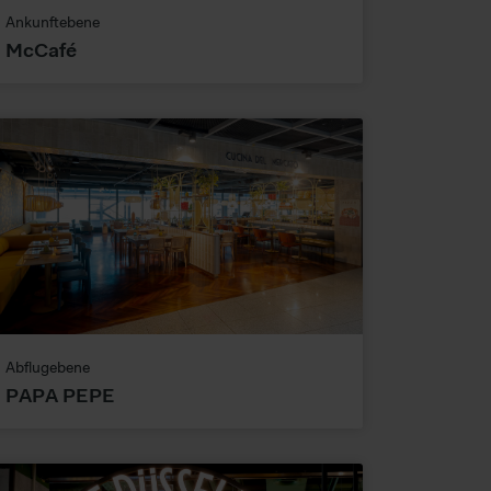
r und unsere Partner Ihre
Ankunftebene
McCafé
Abflugebene
PAPA PEPE