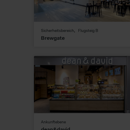
Sicherheitsbereich
Flugsteig B
Brewgate
Ankunftebene
dean&david