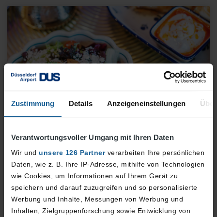
Zustimmung
Details
Anzeigeneinstellungen
Über
bona'me
Verantwortungsvoller Umgang mit Ihren Daten
Moderne kurdisch-türkische Küche mit frischen
Wir und
unsere 126 Partner
verarbeiten Ihre persönlichen
Zutaten, orientalischen Gewürzen und gesunden
Daten, wie z. B. Ihre IP-Adresse, mithilfe von Technologien
Spezialitäten
wie Cookies, um Informationen auf Ihrem Gerät zu
speichern und darauf zuzugreifen und so personalisierte
Mehr erfahren
Werbung und Inhalte, Messungen von Werbung und
Inhalten, Zielgruppenforschung sowie Entwicklung von