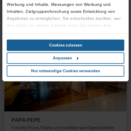
Brewgate
Werbung und Inhalte, Messungen von Werbung und
Typisch deutsche Snacks und Mahlzeiten
Inhalten, Zielgruppenforschung sowie Entwicklung von
Angeboten zu ermöglichen. Sie entscheiden darüber, wer
Mehr erfahren
Ihre Daten für welche Zwecke nutzt. Sie können Ihre
Einwilligung jederzeit über die Cookie-Erklärung oder
durch Klicken auf das Privacy Trigger Symbol ändern oder
Cookies zulassen
widerrufen
Anpassen
Wenn Sie es erlauben, würden wir auch gerne:
Informationen über Ihre geografische Lage erfassen,
Nur notwendige Cookies verwenden
welche bis auf einige Meter genau sein können
Ihr Gerät durch aktives Scannen nach bestimmten
Merkmalen (Fingerprinting) identifizieren
Erfahren Sie mehr darüber, wie Ihre persönlichen Daten
verarbeitet werden, und legen Sie Ihre Präferenzen im
Abschnitt Details
fest.
PAPA PEPE
Zur fortlaufenden Analyse des Nutzerverhaltens und zur
Frische Pizza, Pasta und mediterrane Spezialitäten