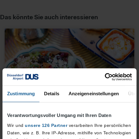
Das könnte Sie auch interessieren
Zustimmung
Details
Anzeigeneinstellungen
Über
bona'me
Verantwortungsvoller Umgang mit Ihren Daten
Moderne kurdisch-türkische Küche mit frischen
Wir und
unsere 126 Partner
verarbeiten Ihre persönlichen
Zutaten, orientalischen Gewürzen und gesunden
Daten, wie z. B. Ihre IP-Adresse, mithilfe von Technologien
Spezialitäten