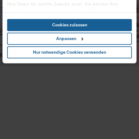
Ihre Daten für welche Zwecke nutzt. Sie können Ihre
Einwilligung jederzeit über die Cookie-Erklärung oder
durch Klicken auf das Privacy Trigger Symbol ändern oder
Cookies zulassen
widerrufen
Anpassen
Wenn Sie es erlauben, würden wir auch gerne:
Informationen über Ihre geografische Lage erfassen,
Nur notwendige Cookies verwenden
welche bis auf einige Meter genau sein können
Ihr Gerät durch aktives Scannen nach bestimmten
Merkmalen (Fingerprinting) identifizieren
Erfahren Sie mehr darüber, wie Ihre persönlichen Daten
verarbeitet werden, und legen Sie Ihre Präferenzen im
Abschnitt Details
fest.
Zur fortlaufenden Analyse des Nutzerverhaltens und zur
Optimierung der Inhalte sowie des Marketingangebots,
nutzt diese Website Cookies. Wenn Sie unsere Website in
vollem Funktionsumfang nutzen möchten, akzeptieren Sie
bitte die erweiterten Cookie-Einstellungen. Falls nicht,