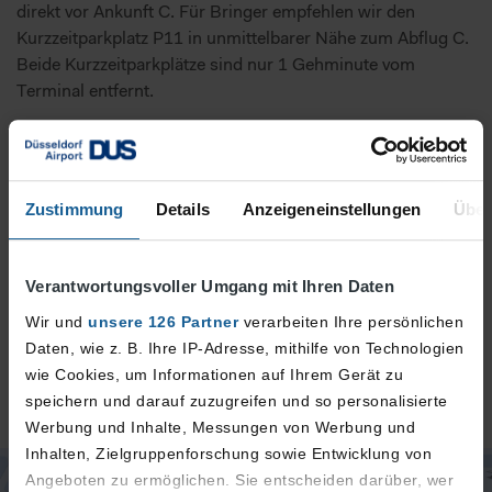
direkt vor Ankunft C. Für Bringer empfehlen wir den
Kurzzeitparkplatz P11 in unmittelbarer Nähe zum Abflug C.
Beide Kurzzeitparkplätze sind nur 1 Gehminute vom
Terminal entfernt.
Zustimmung
Details
Anzeigeneinstellungen
Über
Abholer und Bringer
Verantwortungsvoller Umgang mit Ihren Daten
Wenn Sie Gäste, Freunde oder Familie vom Airport abholen
oder zum Flughafen bringen, nutzen Sie eine dieser
Wir und
unsere 126 Partner
verarbeiten Ihre persönlichen
Parkmöglichkeiten.
Daten, wie z. B. Ihre IP-Adresse, mithilfe von Technologien
wie Cookies, um Informationen auf Ihrem Gerät zu
Zu den Parkhäusern
speichern und darauf zuzugreifen und so personalisierte
Werbung und Inhalte, Messungen von Werbung und
Inhalten, Zielgruppenforschung sowie Entwicklung von
Angeboten zu ermöglichen. Sie entscheiden darüber, wer