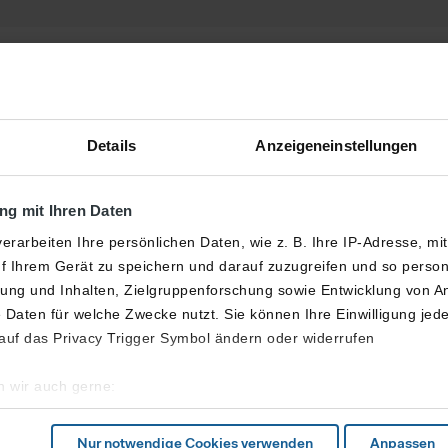
4. Warten, warten,
Details
Anzeigeneinstellungen
gespräch. Hier werdet ihr
Als letzter Schritt folgt 
nserem Ausbilderteam
Tage nach dem Gespräch.
n beißen nicht
:-
). Beim
g mit Ihren Daten
wird auch ein Ausbilder aus
erarbeiten Ihre persönlichen Daten, wie z. B. Ihre IP-Adresse, mi
nd in jedem Fall auch ein
f Ihrem Gerät zu speichern und darauf zuzugreifen und so perso
ng und Inhalten, Zielgruppenforschung sowie Entwicklung von A
 Daten für welche Zwecke nutzt. Sie können Ihre Einwilligung jede
, achtet aber trotzdem
 auf das Privacy Trigger Symbol ändern oder widerrufen
n gekleidet seid. Bleibt
uren
 wir auch gerne:
bisschen Nervosität
geografische Lage erfassen, welche bis auf einige Meter genau se
t euch auf das Gespräch
cannen nach bestimmten Merkmalen (Fingerprinting) identifizieren
Nur notwendige Cookies verwenden
Anpassen