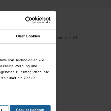
 warten...
Über Cookies
die Rückmeldung. Diese kommt meist 7-14
thilfe von Technologien wie
nalisierte Werbung und
ngeboten zu ermöglichen. Sie
rzeit über die Cookie-
in können
Cookies zulassen