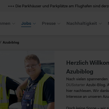
arkhäuser und Parkplätze am Flughafen sind derzeit stark nachge
hmen
Jobs
Presse
Nachhaltigkeit
Azubiblog
Herzlich Will
Azubiblog
Nach vielen spannenden 
DUSstarter
Azubi-Blog. A
hier nachlesen. Wir dank
Interesse an unseren Az
Doch keine Sorge – wir si