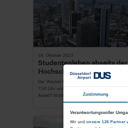
16. Oktober 2023
Studentenleben abseits der
Hochschule
Der Wecker klingelt Montag bis Freitag um
7:00 Uhr und jeden Tag 8 Stunden auf der
Zustimmung
Arbeit? Nicht an der Hochschule!
Verantwortungsvoller Umgan
Wir und
unsere 126 Partner
v