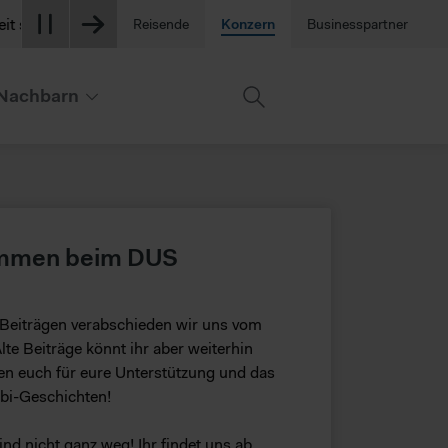
fragt. Berücksichtigen Sie dies bitte bei Ihrer Anreise. +++
Reisende
Konzern
Businesspartner
Nachbarn
kommen beim DUS
Beiträgen verabschieden wir uns vom
lte Beiträge könnt ihr aber weiterhin
en euch für eure Unterstützung und das
ubi-Geschichten!
nd nicht ganz weg! Ihr findet uns ab