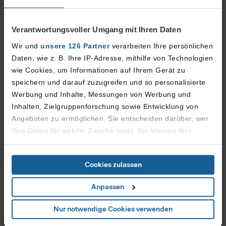
Verantwortungsvoller Umgang mit Ihren Daten
Praktikum, Ausbildung, Duales Studium
Alle Infos zur Ausbildung, einem dualen Studium
Wir und
unsere 126 Partner
verarbeiten Ihre persönlichen
oder Praktikum bei der Flughafen Düsseldorf GmbH
Daten, wie z. B. Ihre IP-Adresse, mithilfe von Technologien
wie Cookies, um Informationen auf Ihrem Gerät zu
speichern und darauf zuzugreifen und so personalisierte
Mehr erfahren
Werbung und Inhalte, Messungen von Werbung und
Inhalten, Zielgruppenforschung sowie Entwicklung von
Angeboten zu ermöglichen. Sie entscheiden darüber, wer
Ihre Daten für welche Zwecke nutzt. Sie können Ihre
Einwilligung jederzeit über die Cookie-Erklärung oder
durch Klicken auf das Privacy Trigger Symbol ändern oder
Cookies zulassen
widerrufen
Anpassen
Wenn Sie es erlauben, würden wir auch gerne:
Informationen über Ihre geografische Lage erfassen,
Nur notwendige Cookies verwenden
welche bis auf einige Meter genau sein können