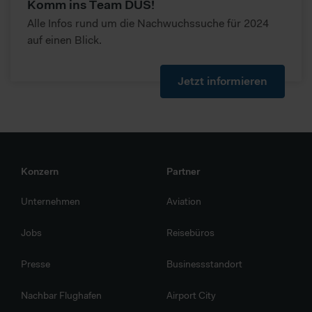
Komm ins Team DUS!
Behörden zu Kontroll- und Überwachungszwecken
Alle Infos rund um die Nachwuchssuche für 2024
unterliegen können, gegen die weder wirksame
auf einen Blick.
Rechtsbehelfe noch Betroffenenrechte durchsetzbar sein
können. Sie können durch diese Informationen nicht direkt
identifiziert werden. Im Folgenden finden Sie eine
Jetzt informieren
Übersicht, zu welche Zwecken wir und unsere Partner Ihre
Daten verarbeiten.
Konzern
Partner
Unternehmen
Aviation
Jobs
Reisebüros
Presse
Businessstandort
Nachbar Flughafen
Airport City