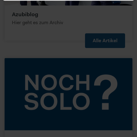
Ihr Gerät durch aktives Scannen nach bestimmten
Merkmalen (Fingerprinting) identifizieren
Azubiblog
Erfahren Sie mehr darüber, wie Ihre persönlichen Daten
Hier geht es zum Archiv
verarbeitet werden, und legen Sie Ihre Präferenzen im
Abschnitt Details
fest.
Alle Artikel
Zur fortlaufenden Analyse des Nutzerverhaltens und zur
Optimierung der Inhalte sowie des Marketingangebots,
nutzt diese Website Cookies. Wenn Sie unsere Website in
vollem Funktionsumfang nutzen möchten, akzeptieren Sie
bitte die erweiterten Cookie-Einstellungen. Falls nicht,
werden nur notwendige Cookies verwendet, die zur
Gewährleistung von Grundfunktionen der Website benötigt
werden. Weitere Infos finden Sie in unserer
Datenschutzerklärung
.
Bitte beachten Sie, dass dabei pseudonyme Daten auch
außerhalb des EWR, insbesondere den USA abgerufen
oder gespeichert werden können. In diesen Ländern
besteht möglicherweise kein so hohes Datenschutzniveau
wie in Europa, sodass Ihre Daten dem Zugriff durch